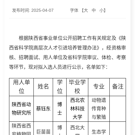
发布时间:
2025-04-07
字体 【
大
中
小
】
根据陕西省事业单位公开招聘工作有关规定及《陕
西省科学院高层次人才引进培养管理办法》，经资格审
核、招聘面试、用人单位及省科学院审议、体检、考察
等环节，现对拟入选人员进行公示，名单如下：
用人单
学
毕业学
姓名
专业
备注
位
位
校
西北农
动物遗
陕西省动
博
蔡钰东
林科技
传育种
物研究所
士
大学
与繁殖
陕西省西
博
西北大
巨苗苗
生态学
安植物园