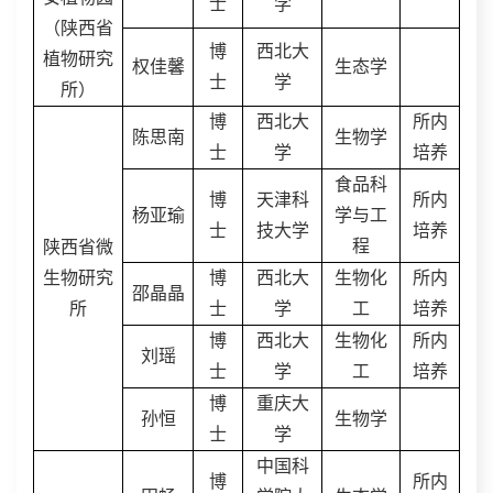
士
学
（陕西省
博
西北大
植物研究
权佳馨
生态学
士
学
所）
博
西北大
所内
陈思南
生物学
士
学
培养
食品科
博
天津科
所内
杨亚瑜
学与工
士
技大学
培养
程
陕西省微
生物研究
博
西北大
生物化
所内
邵晶晶
所
士
学
工
培养
博
西北大
生物化
所内
刘瑶
士
学
工
培养
博
重庆大
孙恒
生物学
士
学
中国科
博
所内