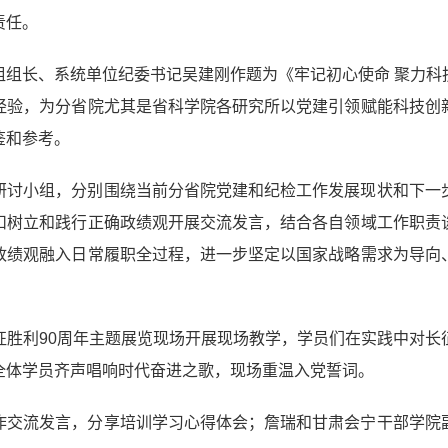
责任。
组组长、系统单位纪委书记吴建刚作题为《牢记初心使命 聚力科
经验，为分省院尤其是省科学院各研究所以党建引领赋能科技创
鉴和参考。
研讨小组，分别围绕当前分省院党建和纪检工作发展现状和下一
扣树立和践行正确政绩观开展交流发言，结合各自领域工作职责
政绩观融入日常履职全过程，进一步坚定以国家战略需求为导向
征胜利90周年主题展览现场开展现场教学，学员们在实践中对长
全体学员齐声唱响时代奋进之歌，现场重温入党誓词。
作交流发言，分享培训学习心得体会；詹瑞和甘肃会宁干部学院