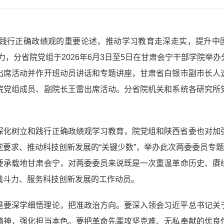
践行正确政绩观的重要论述，推动学习教育走深走实，提升中国
力，分省院党组于2026年6月3日至5日在甘肃会宁干部学院举
出席活动并作开班动员讲话和专题讲座，甘肃省白银市副市长人
院党组成员、副院长王雷出席活动。分省院机关和系统各研究所
深化树立和践行正确政绩观学习教育，院党组和陕西省委也对加
要求、推动科技创新发展的“关键少数”，举办此次两委委员专题
要承载地甘肃会宁，对两委委员来说既是一次重温革命历史、赓
战斗力、服务科技创新发展的工作动员。
是要深学细悟理论，把准政治方向。要深入领会习近平总书记关
精神，强化担当本色。要把革命先辈攻坚克难、无私奉献的优良