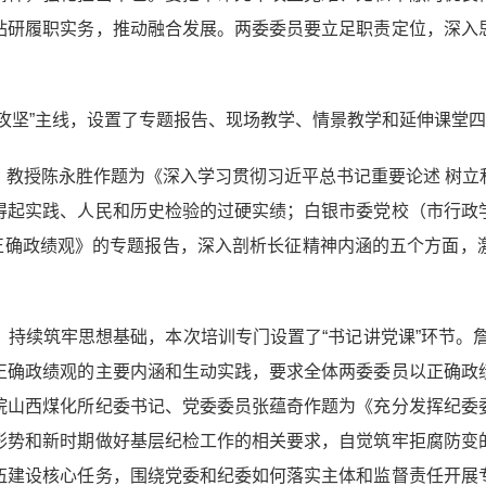
钻研履职实务，推动融合发展。两委委员要立足职责定位，深入
攻坚”主线，设置了专题报告、现场教学、情景教学和延伸课堂
、教授陈永胜作题为《深入学习贯彻习近平总书记重要论述 树立
得起实践、人民和历史检验的过硬实绩；白银市委党校（市行政
行正确政绩观》的专题报告，深入剖析长征精神内涵的五个方面，
持续筑牢思想基础，本次培训专门设置了“书记讲党课”环节。
正确政绩观的主要内涵和生动实践，要求全体两委委员以正确政
院山西煤化所纪委书记、党委委员张蕴奇作题为《充分发挥纪委
形势和新时期做好基层纪检工作的相关要求，自觉筑牢拒腐防变
伍建设核心任务，围绕党委和纪委如何落实主体和监督责任开展