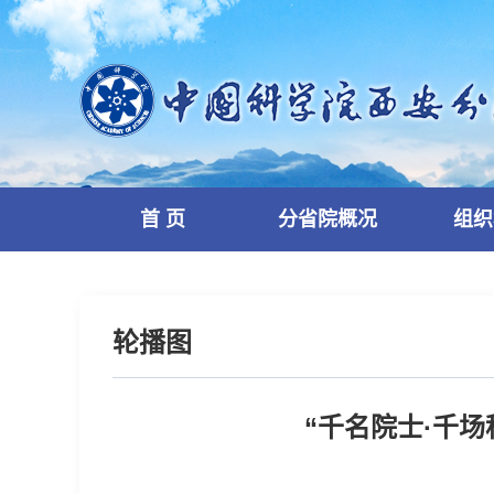
首 页
分省院概况
组织
轮播图
“千名院士·千场