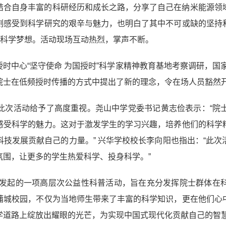
结合自身丰富的科研经历和成长之路，分享了自己在纳米能源领
刻感受到科学研究的艰辛与魅力，也明白了其中不可或缺的坚持
的科学梦想。活动现场互动热烈，掌声不断。
时中心“坚守使命 为国授时”科学家精神教育基地考察调研，国家
院士在低频授时传播的方式中提出了新的理念，令在场人员豁然
此次活动给予了高度重视。尧山中学党委书记黄志俭表示：“院
感受科学的魅力。这对于激发学生的学习兴趣，培养他们的科学
技发展贡献自己的力量。” 兴华学校校长李向阳也指出：“此
氛围，让更多的学生热爱科学、投身科学。”
学部发起的一项高层次公益性科普活动，旨在充分发挥院士群体
蒲城校园，不仅为当地师生带来了丰富的科学知识，更在他们心
学道路上绽放出耀眼的光芒，为实现中国式现代化贡献自己的智