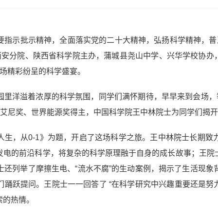
要指示批示精神，全面落实党的二十大精神，弘扬科学精神，普
安分院、陕西省科学院主办，蒲城县尧山中学、兴华学校协办，
一场精彩纷呈的科学盛宴。
园里洋溢着浓厚的科学氛围，同学们满怀期待，早早来到会场，等
—艾尼奖、世界能源奖得主，中国科学院王中林院士为同学们揭
人生，从0-1》为题，开启了这场科学之旅。王中林院士长期致
发电的前沿科学，将复杂的科学原理融于自身的成长故事；王院
士还列举了摩擦生电、“流水不腐”的生动案例，揭示了生活现象
踊跃提问。王院士一一回答了 “在科学研究中兴趣重要还是努力
索的热情。