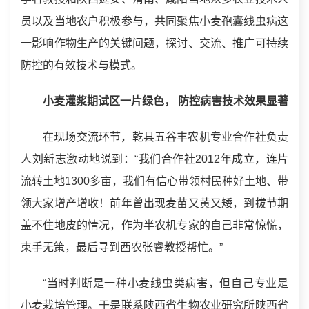
员以及当地农户积极参与，共同聚焦小麦孢囊线虫病这
一影响作物生产的关键问题，探讨、交流、推广可持续
防控的有效技术与模式。
小麦灌浆期试区一片绿色， 防控病害技术效果显著
在现场交流环节，乾县五谷丰农机专业合作社负责
人刘新志激动地说到：“我们合作社2012年成立，连片
流转土地1300多亩，我们有信心带领村民种好土地、带
领大家增产增收！前年曾出现麦苗又黄又矮，到拔节期
盖不住地皮的情况，作为半农机专家的自己非常惊慌，
束手无策，最后寻到西农张睿教授帮忙。”
“当时判断是一种小麦线虫类病害，但自己专业是
小麦栽培管理。于是联系陕西省生物农业研究所陕西省