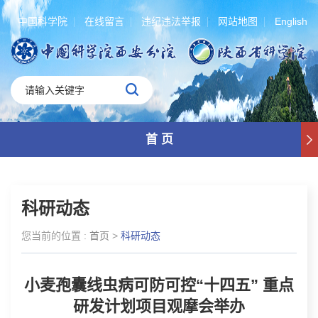
中国科学院
在线留言
违纪违法举报
网站地图
English
首 页
科研动态
您当前的位置 :
首页
>
科研动态
​小麦孢囊线虫病可防可控“十四五” 重点
研发计划项目观摩会举办