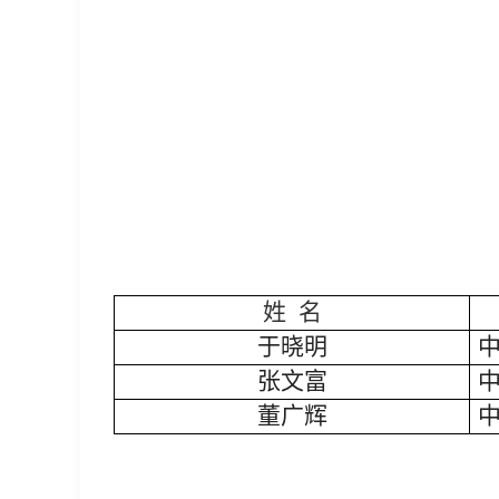
姓
名
于晓明
张文富
董广辉