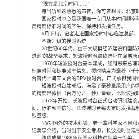
“现在是北京时间……”
每当听到这熟悉的声音，你可曾想过，北京时
国家授时中心是我国唯一专门从事时间频率科学
高精度标准时间的产生、保持和发播任务。
6月下旬，记者走进国家授时中心临潼总部、
不断升级的授时系统
20世纪60年代，由于大规模经济建设和国防建
进洞”的战备要求，短波授时台最终选址在蒲城唐
1970年短波授时台基本建成，经周恩来总理亲自批
标准时间和标准频率信息，授时精度为毫秒（千分
台替代上海天文台的BPV授时台，正式承担我国
短波授时台建成后，满足了毫秒量级用户的需求
的精度是微秒（百万分之一秒）量级，比短波授时
1973年开始，长波授时台正式启动研制建设，1
间、标准频率信号。长波授时台每天定时发播载频
秒量级。
“面对国外的技术封锁，老一辈科学家不畏艰难
记窦忠介绍，当时出于安全考虑，长波授时台建在
该项成果1988年获国家科技进步奖一等奖。