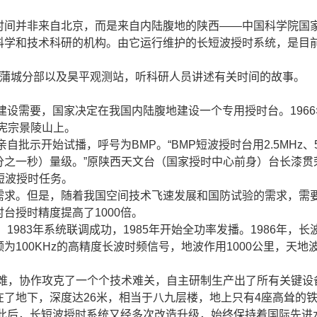
间并非来自北京，而是来自内陆腹地的陕西——中国科学院国
和技术科研的机构。由它运行维护的长短波授时系统，是目前
蒲城分部以及昊平观测站，听科研人员讲述有关时间的故事。
设需要，国家决定在我国内陆腹地建设一个专用授时台。1966
宪宗景陵山上。
示开始试播，呼号为BMP。“BMP短波授时台用2.5MHz、5M
之一秒）量级。”原陕西天文台（国家授时中心前身）台长漆贯荣
短波授时任务。
。但是，随着我国空间技术飞速发展和国防试验的需求，需要
台授时精度提高了1000倍。
983年系统联调成功，1985年开始全功率发播。1986年，
为100KHz的高精度长波时频信号，地波作用1000公里，天
，协作攻克了一个个技术难关，自主研制生产出了所有关键设备，
了地下，深度达26米，相当于八九层楼，地上只有4座高耸的铁
此后，长短波授时系统又经多次改造升级，始终保持着国际先进