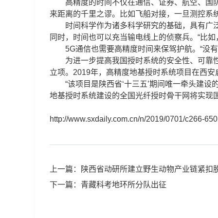
高精度的时间不仅在通信、证券、航空、国防等
来距离的千里之谬。比如飞船对接，一旦测控系统
时间科学作为诸多科学研究的基础，具有广泛的
同时，时间也可以充当输电线上的侦察兵。“比如
5G通信也需要高精度时间来保驾护航。“没有
为进一步提高我国授时系统的安全性、可靠性和
立项。2019年，高精度地基授时系统项目在西安
“该项目是陕西省‘十三五’期间唯一牵头建设
地基授时系统建设的全国光纤授时骨干网将实现
http://www.sxdaily.com.cn/n/2019/0701/c266-65
上一篇：陕西省动研所建立野生动物产业链紧扣
下一篇：青藏科考地环所分队出征