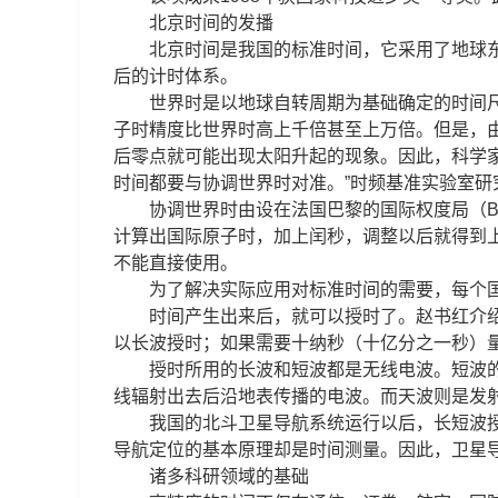
北京时间的发播
北京时间是我国的标准时间，它采用了地球东八
后的计时体系。
世界时是以地球自转周期为基础确定的时间尺度，
子时精度比世界时高上千倍甚至上万倍。但是，由
后零点就可能出现太阳升起的现象。因此，科学
时间都要与协调世界时对准。”时频基准实验室研
协调世界时由设在法国巴黎的国际权度局（BI
计算出国际原子时，加上闰秒，调整以后就得到
不能直接使用。
为了解决实际应用对标准时间的需要，每个国
时间产生出来后，就可以授时了。赵书红介绍，
以长波授时；如果需要十纳秒（十亿分之一秒）
授时所用的长波和短波都是无线电波。短波的波长
线辐射出去后沿地表传播的电波。而天波则是发
我国的北斗卫星导航系统运行以后，长短波授时
导航定位的基本原理却是时间测量。因此，卫星
诸多科研领域的基础