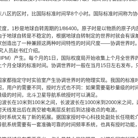
区的区时，比国际标准时间早8个小时。国际标准时间称为协调
1秒是地球自转周期的1/86400。原子时是以物质的原子
于地球自转是不稳定的，根据地球自转制定的世界时就会有误差。
家创造出了一种兼顾这两种时间特性的时间尺度——协调世界时
究人员赵书红介绍。
PM）产生。每个月的1日，国际权度局开始收集上个月全世界
上个月全球的标准时间。协调世界时一般在当月15日左右发布，
家都指定守时实验室产生协调世界时的物理实现。我国的标准时
用户的需要不同，授时方式也不同：如果需要毫秒量级的时间
量级的时间，北斗卫星导航系统授时可以满足。
在10米到100米之间，长波波长在1000米到2000米之间
射天线发出后在高空被电离层反射后到达接收点的电波。
系统又有了新的拓展。据国家授时中心科技处副处长任晓乾介
导航系统需要有一套准确可靠的时间频率系统，也具有授时功能