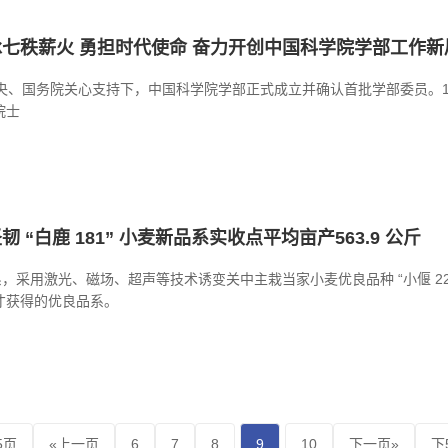
七秩薪火 勇担时代使命 奋力开创中国科学院学部工作新
中央、国务院关心支持下，中国科学院学部正式成立并确认首批学部委员。1
院士
 “白鹿 181” 小麦新品系实收点平均亩产563.9 公斤
新品系，采用激光、磁场、超声等技术诱变关中主栽当家小麦优良品种 “小偃 
才获得的优良品系。
5页
«上一页
6
7
8
9
10
下一页»
下