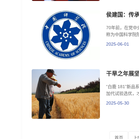
侯建国：传承
70年前，在党
称为中国科学院
2025-06-01
干旱之年展坚韧
“白鹿 181”
加代试验选优，
2025-05-30
首页
上