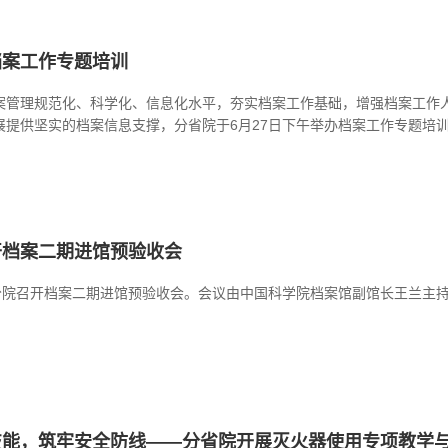
档案工作专题培训
案管理规范化、科学化、信息化水平，夯实档案工作基础，增强档案工作
展提供坚实的档案信息支撑，分省院于6月27日下午举办档案工作专题培
开档案二期进馆预验收会
安分院召开档案二期进馆预验收会。会议由中国科学院档案馆副馆长王兰主
。
技能，筑牢安全防线——分省院开展灭火器使用专项教学