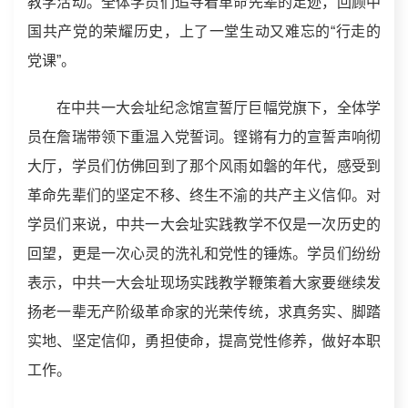
教学活动。全体学员们追寻着革命先辈的足迹，回顾中
国共产党的荣耀历史，上了一堂生动又难忘的“行走的
党课”。
在中共一大会址纪念馆宣誓厅巨幅党旗下，全体学
员在詹瑞带领下重温入党誓词。铿锵有力的宣誓声响彻
大厅，学员们仿佛回到了那个风雨如磐的年代，感受到
革命先辈们的坚定不移、终生不渝的共产主义信仰。对
学员们来说，中共一大会址实践教学不仅是一次历史的
回望，更是一次心灵的洗礼和党性的锤炼。学员们纷纷
表示，中共一大会址现场实践教学鞭策着大家要继续发
扬老一辈无产阶级革命家的光荣传统，求真务实、脚踏
实地、坚定信仰，勇担使命，提高党性修养，做好本职
工作。