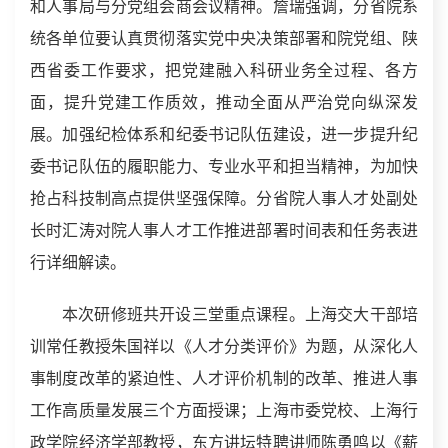
和
人事局与分党组会商会议精神
。詹瑞强调，分省院系
统各单位要认真贯彻落实党中央决策部署和院党组、陕
西省委工作要求，把党建融入科研业务全过程、各方
面，提升党建工作质效，推动全面从严治党向纵深发
展。加强纪检体系和纪委书记队伍建设，进一步提升纪
委书记队伍的履职能力、专业水平和担当精神，为加快
抢占科技制高点提供坚强保障。
分省院人事人才处副处
长时汇涛对院人事人才工作推进部署时间表和任务表进
行详细解读。
本次研修班共开设三堂重点课程。上海交大干部培
训常任教授朱国祥以《人才分类评价》为题，从深化人
事制度改革的紧迫性、人才评价机制的改革、推进人事
工作高质量发展三个方面授课；上海市委党校、上海行
政学院经济学部教授，东方讲坛特聘讲师陈勇鸣以《薪