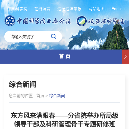
中国科学院
在线留言
违纪违法举报
网站地图
English
首 页
综合新闻
您当前的位置 :
首页
>
综合新闻
东方风来满眼春——分省院举办所局级
领导干部及科研管理骨干专题研修班