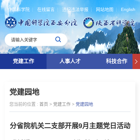
中国科学院
在线留言
违纪违法举报
网站地图
English
党建工作
人事人才
科技合作
党建园地
您当前的位置 :
首页
>
党建工作
>
党建园地
分省院机关二支部开展9月主题党日活动